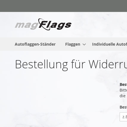
Zum
Inhalt
springen
Autoflaggen-Ständer
Flaggen
Individuelle Auto
Bestellung für Widerr
Bes
Bit
die
Bes