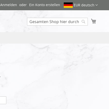
Anmelden
Ein Konto erstellen
EUR deutsch
Mein W
Search
r