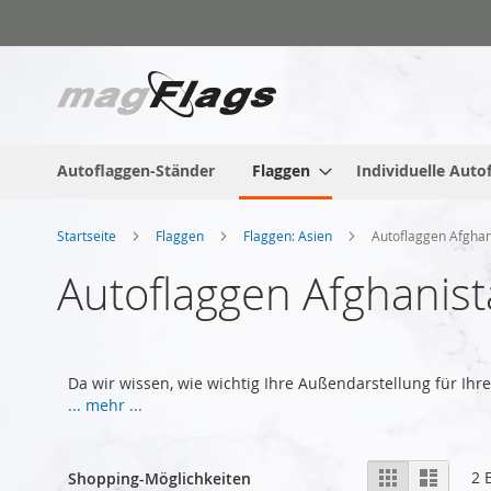
Zum
Inhalt
springen
Autoflaggen-Ständer
Flaggen
Individuelle Auto
Startseite
Flaggen
Flaggen: Asien
Autoflaggen Afghan
Autoflaggen Afghanis
Da wir wissen, wie wichtig Ihre Außendarstellung für Ihr
... mehr ...
Anzeigen
Liste
Liste
2
E
Shopping-Möglichkeiten