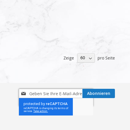
Zeige
pro Seite
Melden
Abonnieren
Sie
sich
für
unseren
Newsletter
an: