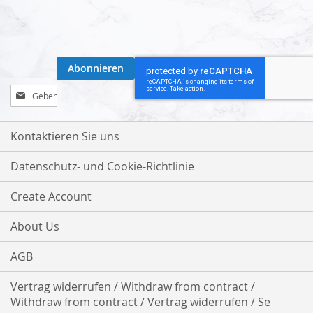
Abonnieren
Melden
Sie
sich
für
Kontaktieren Sie uns
unseren
Newsletter
Datenschutz- und Cookie-Richtlinie
an:
Create Account
About Us
AGB
Vertrag widerrufen / Withdraw from contract /
Withdraw from contract / Vertrag widerrufen / Se