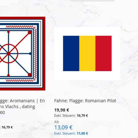
sortier
agge: Aromanians | En
Fahne: Flagge: Romanian Pilot
s Vlachs , dating
19,98 €
860
16,79 €
Ab
13,09 €
16,79 €
11,00 €