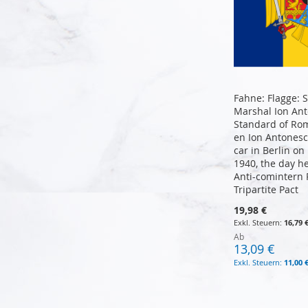
Fahne: Flagge: 
Marshal Ion An
Standard of Ro
en Ion Antonesc
car in Berlin o
1940, the day h
Anti-comintern 
Tripartite Pact
19,98 €
In den Warenkorb
In den Warenkorb
In den Warenkorb
16,79 
Ab
13,09 €
11,00 
In den Warenkorb