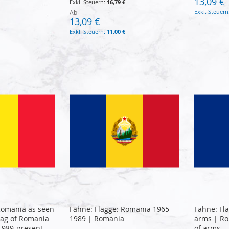
13,09 €
16,79 €
Ab
13,09 €
11,00 €
Romania as seen
Fahne: Flagge: Romania 1965-
Fahne: Fl
flag of Romania
1989 | Romania
arms | Ro
1989-present
of arms