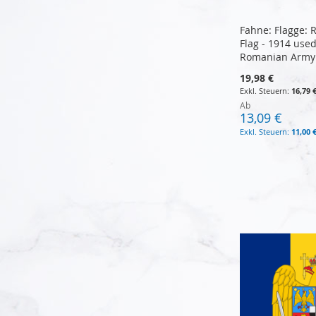
Fahne: Flagge:
Flag - 1914 use
Romanian Army
19,98 €
16,79 
Ab
13,09 €
11,00 
In den Warenkorb
In den Warenkorb
In den Warenkorb
In den Warenkorb