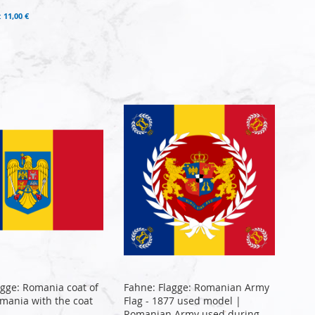
11,00 €
agge: Romania coat of
Fahne: Flagge: Romanian Army
mania with the coat
Flag - 1877 used model |
Romanian Army used during