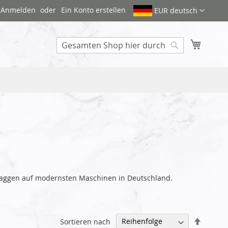
Anmelden
Ein Konto erstellen
EUR deutsch
Mein W
Search
oflaggen auf modernsten Maschinen in Deutschland.
Abstei
Sortieren nach