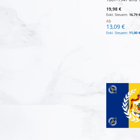
19,98 €
16,79 
Ab
13,09 €
11,00 
In den Warenkorb
In den Warenkorb
In den Warenkorb
In den Warenkorb