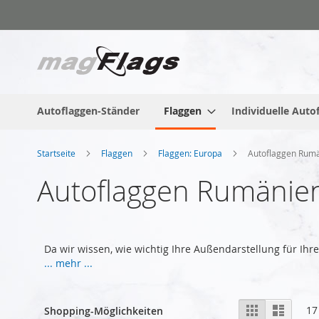
Zum
Inhalt
springen
Autoflaggen-Ständer
Flaggen
Individuelle Auto
Startseite
Flaggen
Flaggen: Europa
Autoflaggen Rum
Autoflaggen Rumänie
Da wir wissen, wie wichtig Ihre Außendarstellung für Ih
... mehr ...
Anzeigen
Liste
Liste
17
Shopping-Möglichkeiten