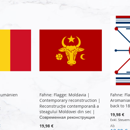
 Rumänien
Fahne: Flagge: Moldavia |
Fahne: Fl
Contemporary reconstruction |
Aromanian
back to 1
Reconstrucție contemporană a
€
steagului Moldovei din sec |
19,98 €
Современная реконструкция
19,98 €
€
Ab