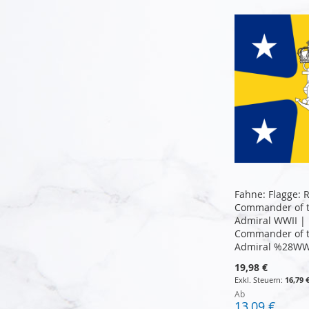
Fahne: Flagge:
Commander of t
Admiral WWII |
Commander of t
Admiral %28WW
19,98 €
16,79 
Ab
13,09 €