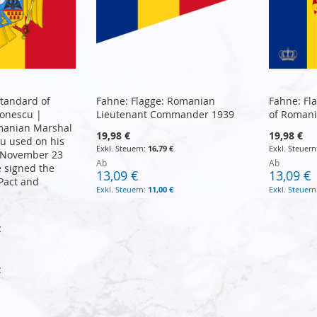
Standard of
Fahne: Flagge: Romanian
Fahne: Fl
tonescu |
Lieutenant Commander 1939
of Romani
manian Marshal
19,98 €
19,98 €
u used on his
16,79 €
n November 23
Ab
Ab
e signed the
13,09 €
13,09 €
Pact and
11,00 €
€
€