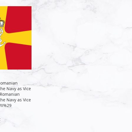
 Romanian
he Navy as Vice
 Romanian
he Navy as Vice
II%29
€