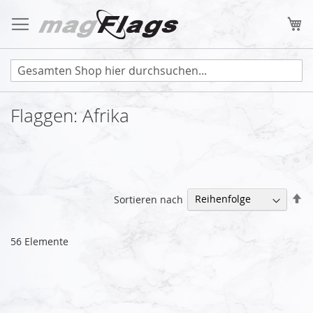
Zum
Inhalt
Me
springen
Flaggen: Afrika
Ab
Sortieren nach
so
56
Elemente