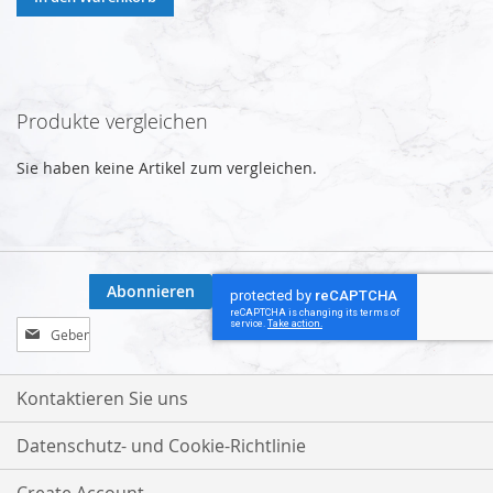
Produkte vergleichen
Sie haben keine Artikel zum vergleichen.
Abonnieren
Melden
Sie
sich
für
Kontaktieren Sie uns
unseren
Newsletter
Datenschutz- und Cookie-Richtlinie
an: