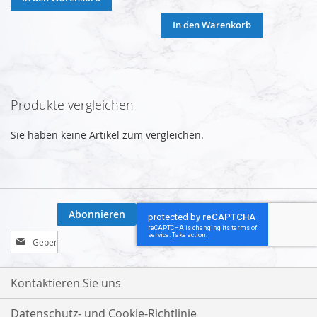
In den Warenkorb
Produkte vergleichen
Sie haben keine Artikel zum vergleichen.
Abonnieren
Melden
Sie
sich
für
Kontaktieren Sie uns
unseren
Newsletter
Datenschutz- und Cookie-Richtlinie