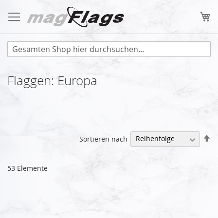
Zum
Inhalt
Me
springen
Flaggen: Europa
Ab
Sortieren nach
so
53
Elemente