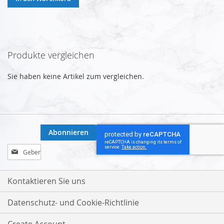
Produkte vergleichen
Sie haben keine Artikel zum vergleichen.
Abonnieren
Melden
Sie
sich
für
Kontaktieren Sie uns
unseren
Newsletter
Datenschutz- und Cookie-Richtlinie
an: