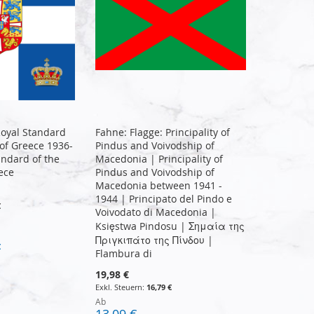
Royal Standard
Fahne: Flagge: Principality of
of Greece 1936-
Pindus and Voivodship of
andard of the
Macedonia | Principality of
ece
Pindus and Voivodship of
Macedonia between 1941 -
1944 | Principato del Pindo e
€
Voivodato di Macedonia |
Księstwa Pindosu | Σημαία της
Πριγκιπάτο της Πίνδου |
€
Flambura di
19,98 €
16,79 €
Ab
13,09 €