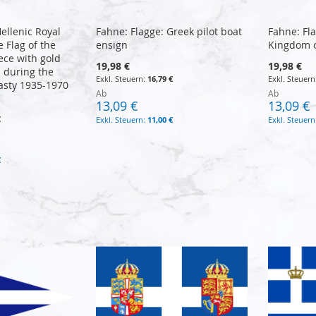
ellenic Royal
Fahne: Flagge: Greek pilot boat
Fahne: Fla
e Flag of the
ensign
Kingdom o
ce with gold
19,98 €
19,98 €
d during the
16,79 €
asty 1935-1970
Ab
Ab
13,09 €
13,09 €
€
11,00 €
€