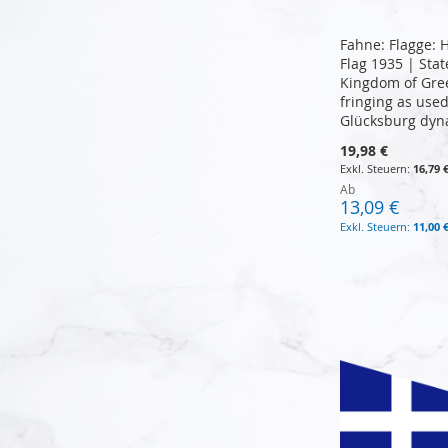
Fahne: Flagge: H
Flag 1935 | Stat
Kingdom of Gree
fringing as use
Glücksburg dyn
19,98 €
16,79 
Ab
13,09 €
In den Warenkorb
In den Warenkorb
11,00 
In den Warenkorb
In den Warenkorb