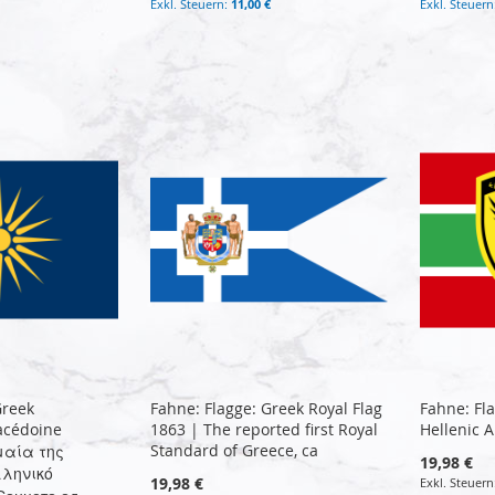
11,00 €
Greek
Fahne: Flagge: Greek Royal Flag
Fahne: Fl
acédoine
1863 | The reported first Royal
Hellenic 
Standard of Greece, ca
μαία της
19,98 €
ληνικό
19,98 €