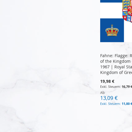
Fahne: Flagge: 
of the Kingdom 
1967 | Royal St
Kingdom of Gre
19,98 €
16,79 
Ab
13,09 €
11,00 
In den Warenkorb