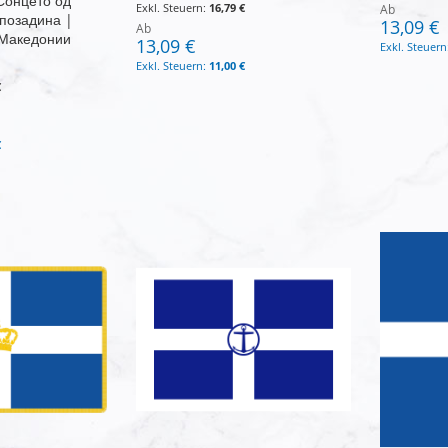
Сонцето од
16,79 €
Ab
 позадина |
13,09 €
Ab
 Македонии
13,09 €
11,00 €
€
€