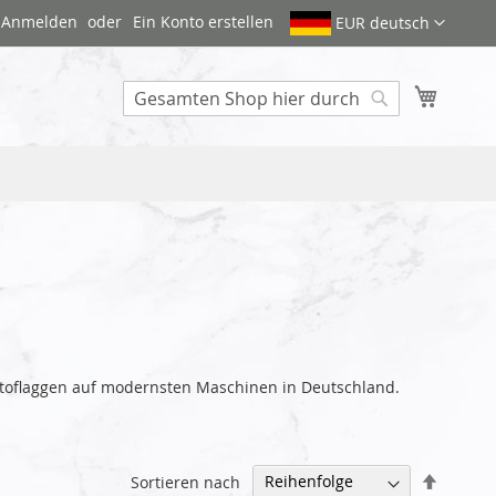
Anmelden
Ein Konto erstellen
EUR deutsch
Mein W
Search
 Autoflaggen auf modernsten Maschinen in Deutschland.
Abstei
Sortieren nach