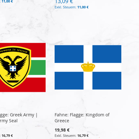
13,09 €
11,00 €
11,00 €
agge: Greek Army |
Fahne: Flagge: Kingdom of
Army Seal
Greece
19,98 €
16,79 €
16,79 €