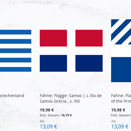
Griechenland
Fahne: Flagge: Samos | L illa de
Fahne: Fla
Samos Grècia , s. XIX
of the Pri
19,98 €
19,98 €
€
16,79 €
Ab
Ab
13,09 €
13,09 €
€