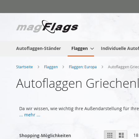
Zum
Inhalt
springen
Autoflaggen-Ständer
Flaggen
Individuelle Auto
Startseite
Flaggen
Flaggen: Europa
Autoflaggen Grie
Autoflaggen Griechen
Da wir wissen, wie wichtig Ihre Außendarstellung für Ih
... mehr ...
Anzeigen
Liste
Liste
18
Shopping-Möglichkeiten