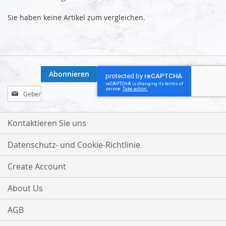
Sie haben keine Artikel zum vergleichen.
Abonnieren
Melden
Sie
sich
für
Kontaktieren Sie uns
unseren
Newsletter
Datenschutz- und Cookie-Richtlinie
an:
Create Account
About Us
AGB