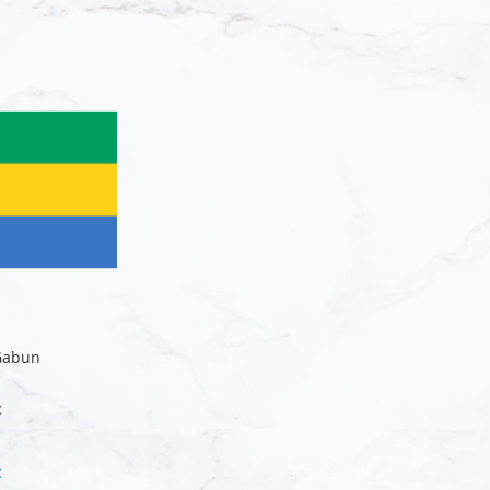
 Gabun
€
€