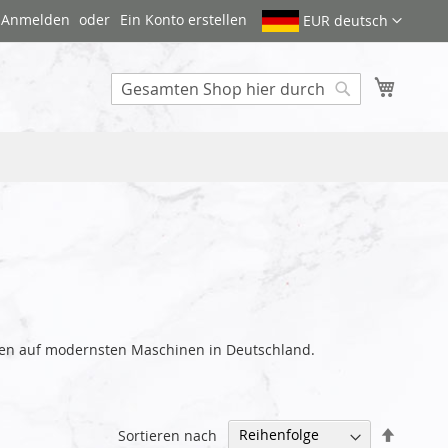
Anmelden
Ein Konto erstellen
EUR deutsch
Mein W
Search
aggen auf modernsten Maschinen in Deutschland.
Abstei
Sortieren nach