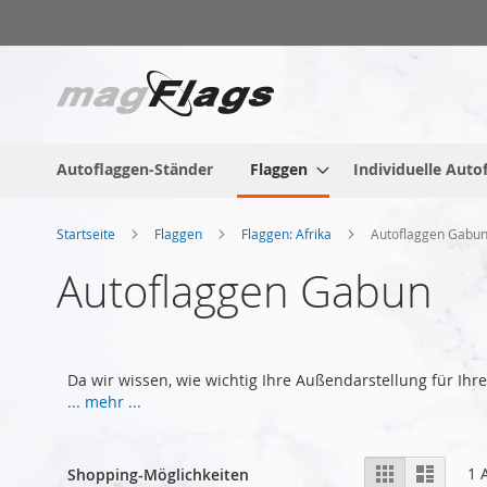
Zum
Inhalt
springen
Autoflaggen-Ständer
Flaggen
Individuelle Auto
Startseite
Flaggen
Flaggen: Afrika
Autoflaggen Gabu
Autoflaggen Gabun
Da wir wissen, wie wichtig Ihre Außendarstellung für Ih
... mehr ...
Anzeigen
Liste
Liste
1
A
Shopping-Möglichkeiten