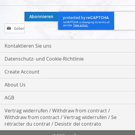
Abonnieren
Melden
Sie
sich
für
Kontaktieren Sie uns
unseren
Newsletter
Datenschutz- und Cookie-Richtlinie
an:
Create Account
About Us
AGB
Vertrag widerrufen / Withdraw from contract /
Withdraw from contract / Vertrag widerrufen / Se
rétracter du contrat / Desistir del contrato