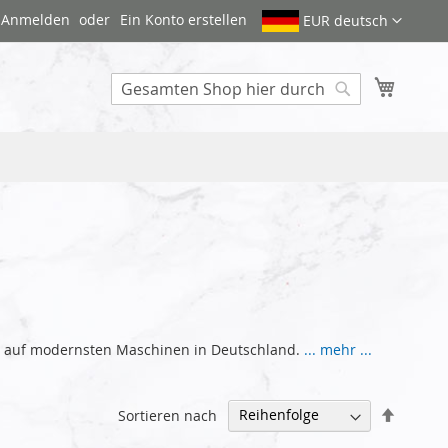
Anmelden
Ein Konto erstellen
EUR deutsch
Mein W
Search
ggen auf modernsten Maschinen in Deutschland.
... mehr ...
Abstei
Sortieren nach
sortier