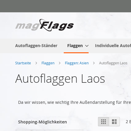
Zum
Inhalt
springen
Autoflaggen-Ständer
Flaggen
Individuelle Auto
Startseite
Flaggen
Flaggen: Asien
Autoflaggen Laos
Autoflaggen Laos
Da wir wissen, wie wichtig Ihre Außendarstellung für Ih
Anzeigen
Liste
Liste
2
E
Shopping-Möglichkeiten
als