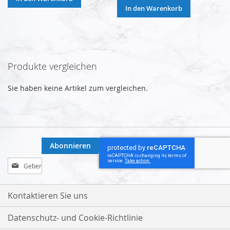
In den Warenkorb
Produkte vergleichen
Sie haben keine Artikel zum vergleichen.
Abonnieren
Melden
Sie
sich
für
Kontaktieren Sie uns
unseren
Newsletter
Datenschutz- und Cookie-Richtlinie
an: