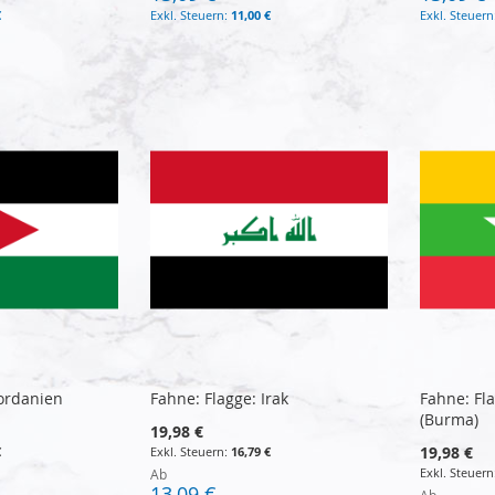
€
11,00 €
Jordanien
Fahne: Flagge: Irak
Fahne: Fl
(Burma)
19,98 €
19,98 €
€
16,79 €
Ab
13,09 €