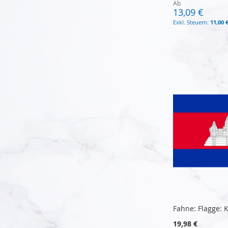
Ab
13,09 €
11,00 
In den Warenkorb
In den Warenkorb
In den Warenkorb
In den Warenkorb
Fahne: Flagge:
19,98 €