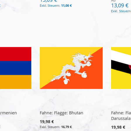
Ab
13,09 €
€
11,00 €
 Armenien
Fahne: Flagge: Bhutan
Fahne: Fl
Darussal
19,98 €
19,98 €
€
16,79 €