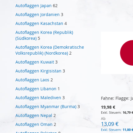
In den Warenkorb
In den Warenkorb
In den Warenkorb
Autoflaggen Japan
62
In den Warenkorb
Autoflaggen Jordanien
3
Autoflaggen Kasachstan
4
Autoflaggen Korea (Republik)
(Südkorea)
5
Autoflaggen Korea (Demokratische
Volksrepublik) (Nordkorea)
2
Autoflaggen Kuwait
3
Autoflaggen Kirgisistan
3
Autoflaggen Laos
2
Autoflaggen Libanon
1
Autoflaggen Malediven
3
Fahne: Flagge: 
Autoflaggen Myanmar (Burma)
3
19,98 €
16,79 
Autoflaggen Nepal
2
Ab
13,09 €
Autoflaggen Oman
2
11,00 