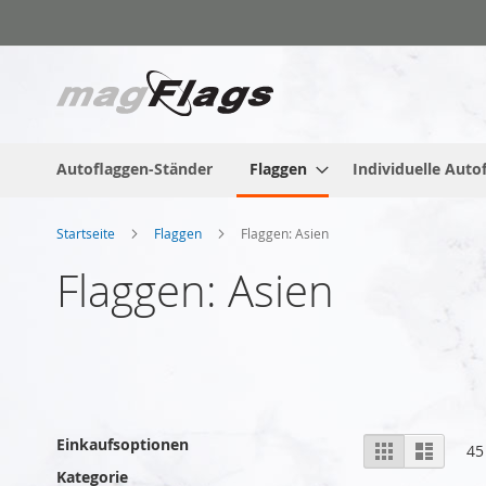
Zum
Inhalt
springen
Autoflaggen-Ständer
Flaggen
Individuelle Auto
Startseite
Flaggen
Flaggen: Asien
Flaggen: Asien
Anzeigen
Einkaufsoptionen
Liste
Liste
45
als
Kategorie