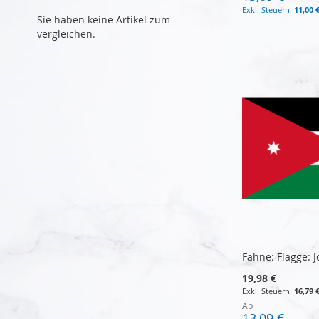
11,00 
Sie haben keine Artikel zum
vergleichen.
In den Warenkorb
In den Warenkorb
In den Warenkorb
In den Warenkorb
Fahne: Flagge: 
19,98 €
16,79 
Ab
13,09 €