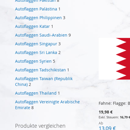
Autoflaggen Pakistan
8
Autoflaggen Palästina
1
In den Warenkorb
In den Warenkorb
In den Warenkorb
In den Warenkorb
Autoflaggen Philippinen
3
Autoflaggen Katar
1
Autoflaggen Saudi-Arabien
9
Autoflaggen Singapur
3
Autoflaggen Sri Lanka
2
Autoflaggen Syrien
5
Autoflaggen Tadschikistan
1
Autoflaggen Taiwan (Republik
China)
2
Autoflaggen Thailand
1
Autoflaggen Vereinigte Arabische
Fahne: Flagge: 
Emirate
8
19,98 €
16,79 
Ab
Produkte vergleichen
13,09 €