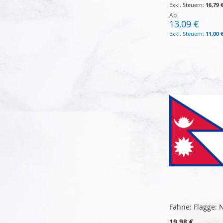
16,79 
Ab
13,09 €
11,00 
In den Warenkorb
In den Warenkorb
In den Warenkorb
In den Warenkorb
Fahne: Flagge: 
19,98 €