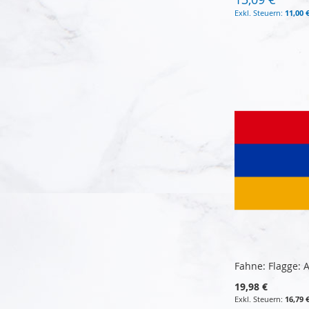
11,00 
In den Warenkorb
In den Warenkorb
In den Warenkorb
In den Warenkorb
Fahne: Flagge:
19,98 €
16,79 