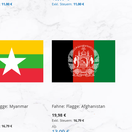
11,00 €
11,00 €
agge: Myanmar
Fahne: Flagge: Afghanistan
19,98 €
16,79 €
16,79 €
Ab
13,09 €