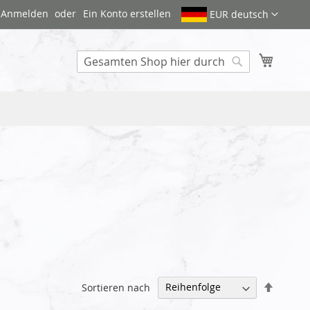
Anmelden
Ein Konto erstellen
EUR deutsch
Mein W
Search
Abstei
Sortieren nach
sortier