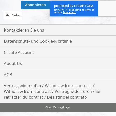
Abonnieren
Melden
Sie
sich
für
Kontaktieren Sie uns
unseren
Newsletter
Datenschutz- und Cookie-Richtlinie
an:
Create Account
About Us
AGB
Vertrag widerrufen / Withdraw from contract /
Withdraw from contract / Vertrag widerrufen / Se
rétracter du contrat / Desistir del contrato
© 2025 magFlags