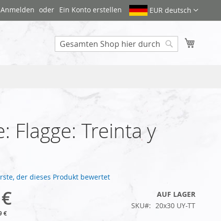
Anmelden
Ein Konto erstellen
EUR deutsch
Mein W
Search
: Flagge: Treinta y
Erste, der dieses Produkt bewertet
 €
AUF LAGER
SKU
20x30 UY-TT
9 €