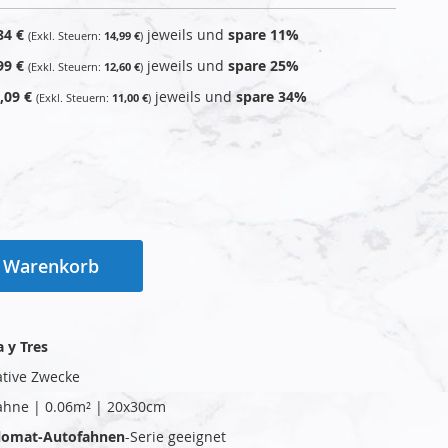
84 €
jeweils und
spare
11
%
14,99 €
99 €
jeweils und
spare
25
%
12,60 €
,09 €
jeweils und
spare
34
%
11,00 €
n Warenkorb
a y Tres
ative Zwecke
ahne | 0.06m² | 20x30cm
plomat-Autofahnen
-Serie geeignet