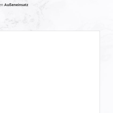
den
Außeneinsatz