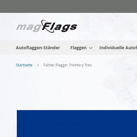
Zum
Inhalt
springen
Autoflaggen-Ständer
Flaggen
Individuelle Auto
Startseite
Fahne: Flagge: Treinta y Tres
Zum
Ende
der
Bildgalerie
springen