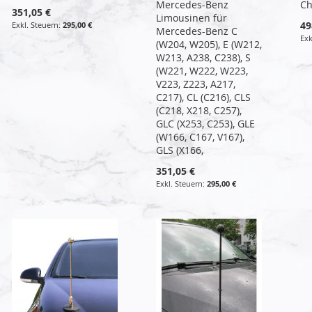
Mercedes-Benz
C
351,05 €
Limousinen für
49
295,00 €
Mercedes-Benz C
(W204, W205), E (W212,
W213, A238, C238), S
(W221, W222, W223,
V223, Z223, A217,
C217), CL (C216), CLS
(C218, X218, C257),
GLC (X253, C253), GLE
(W166, C167, V167),
GLS (X166,
351,05 €
295,00 €