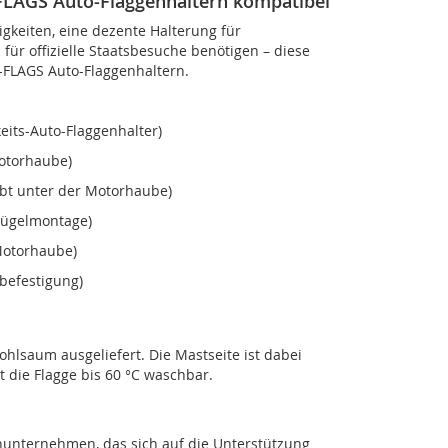
-FLAGS Auto-Flaggenhaltern kompatibel
gkeiten, eine dezente Halterung für
für offizielle Staatsbesuche benötigen – diese
T-FLAGS Auto-Flaggenhaltern.
its-Auto-Flaggenhalter)
Motorhaube)
ubt unter der Motorhaube)
flügelmontage)
Motorhaube)
befestigung)
ohlsaum ausgeliefert. Die Mastseite ist dabei
t die Flagge bis 60 °C waschbar.
nunternehmen, das sich auf die Unterstützung