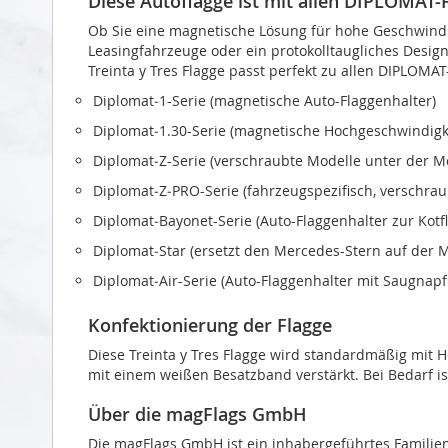
Diese Autoflagge ist mit allen DIPLOMAT
Ob Sie eine magnetische Lösung für hohe Geschwindi
Leasingfahrzeuge oder ein protokolltaugliches Design 
Treinta y Tres Flagge passt perfekt zu allen DIPLOMA
Diplomat‑1-Serie (magnetische Auto-Flaggenhalter)
Diplomat‑1.30-Serie (magnetische Hochgeschwindigke
Diplomat‑Z-Serie (verschraubte Modelle unter der 
Diplomat‑Z‑PRO-Serie (fahrzeugspezifisch, verschra
Diplomat‑Bayonet-Serie (Auto-Flaggenhalter zur Kot
Diplomat‑Star (ersetzt den Mercedes-Stern auf der 
Diplomat‑Air-Serie (Auto-Flaggenhalter mit Saugnapf
Konfektionierung der Flagge
Diese Treinta y Tres Flagge wird standardmäßig mit H
mit einem weißen Besatzband verstärkt. Bei Bedarf is
Über die magFlags GmbH
Die magFlags GmbH ist ein inhabergeführtes Familie