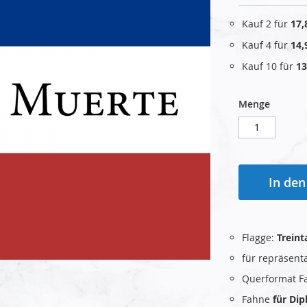
Kauf 2 für
17,
Kauf 4 für
14,
Kauf 10 für
13
Menge
In de
Flagge:
Treint
für repräsent
Querformat F
Fahne
für Di